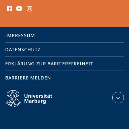
Social
Media
Kontakte
Service-
IMPRESSUM
Navigation
DATENSCHUTZ
ERKLÄRUNG ZUR BARRIEREFREIHEIT
BARRIERE MELDEN