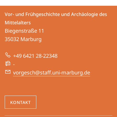
Kontakt
Kontaktinformationen
Vor- und Frühgeschichte und Archäologie des
Vor-
und
Mittelalters
und
Informationen
Biegenstraße 11
Frühgeschichte
35032
Marburg
zur
und
Website
Archäologie
+49 6421 28-22348
des
-
Mittelalters
vorgesch@staff.uni-marburg.de
KONTAKT