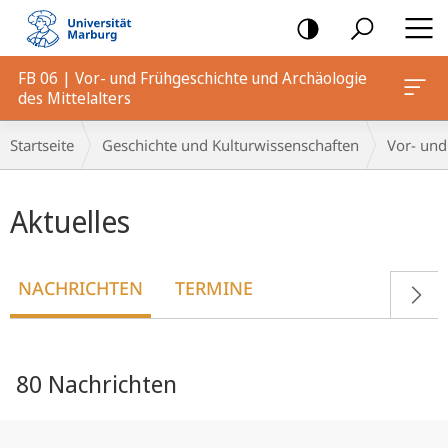
Mobile-
Navigation
FB 06 | Vor- und Frühgeschichte und Archäologie
des Mittelalters
Breadcrumb-
Startseite
Geschichte und Kulturwissenschaften
Vor- und
Navigation
Hauptinhalt
Aktuelles
NACHRICHTEN
TERMINE
80 Nachrichten