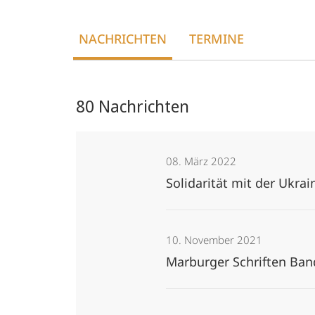
und
NACHRICHTEN
TERMINE
Archäologie
des
80 Nachrichten
Mittelalters
08. März 2022
Solidarität mit der Ukra
10. November 2021
Marburger Schriften Ban