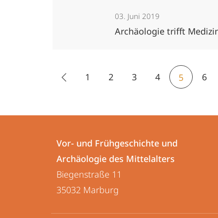
03. Juni 2019
Archäologie trifft Mediz
1
2
3
4
6
5
Kontakt
Kontaktinformationen
und
Vor- und Frühgeschichte und
Vor-
Archäologie des Mittelalters
Informationen
und
Biegenstraße 11
zur
Frühgeschichte
35032
Marburg
und
Website
Archäologie