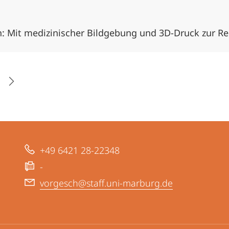
in: Mit medizinischer Bildgebung und 3D-Druck zur R
+49 6421 28-22348
-
vorgesch@staff.uni-marburg.de