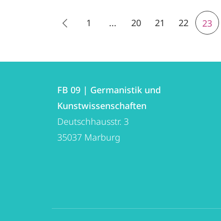
1
...
20
21
22
23
Kontakt
Kontaktinformationen
und
FB 09 | Germanistik und
FB
Kunstwissenschaften
Informationen
09
Deutschhausstr. 3
zur
|
35037
Marburg
Germanistik
Website
und
Kunstwissenschaften
Social