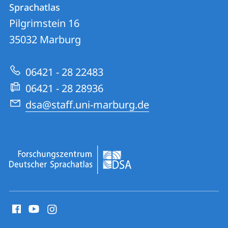
und
Sprachatlas
|
Informationen
Pilgrimstein 16
Forschungszentrum
35032
Marburg
zur
Deutscher
Website
Sprachatlas
06421 - 28 22483
06421 - 28 28936
dsa@staff.uni-marburg.de
Social
Media