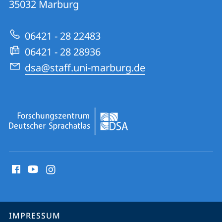
35032
Marburg
zur
Deutscher
Website
Sprachatlas
06421 - 28 22483
06421 - 28 28936
dsa@staff.uni-marburg.de
Social
Media
Kontakte
Service-
IMPRESSUM