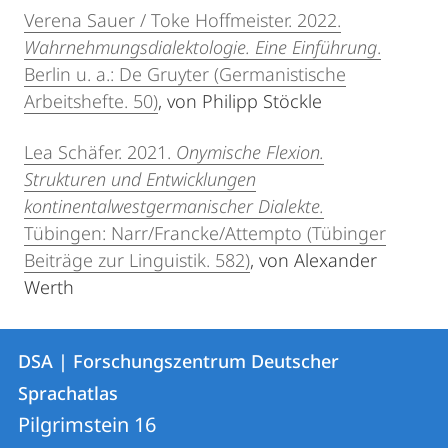
Verena Sauer / Toke Hoffmeister. 2022.
Wahrnehmungsdialektologie. Eine Einführung
.
Berlin u. a.: De Gruyter (Germanistische
Arbeitshefte. 50)
, von Philipp Stöckle
Lea Schäfer. 2021.
Onymische Flexion.
Strukturen und Entwicklungen
kontinentalwestgermanischer Dialekte.
Tübingen: Narr/Francke/Attempto (Tübinger
Beiträge zur Linguistik. 582)
, von Alexander
Werth
Kontakt
Kontaktinformationen
DSA | Forschungszentrum Deutscher
DSA
und
Sprachatlas
|
Informationen
Pilgrimstein 16
Forschungszentrum