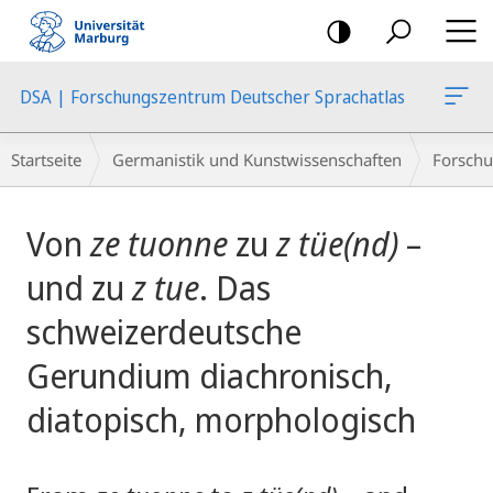
Mobile-
Navigation
DSA | Forschungszentrum Deutscher Sprachatlas
Breadcrumb-
Startseite
Germanistik und Kunstwissenschaften
Forschu
Navigation
Hauptinhalt
Von
ze tuonne
zu
z tüe(nd)
–
und zu
z tue
. Das
schweizerdeutsche
Gerundium diachronisch,
diatopisch, morphologisch