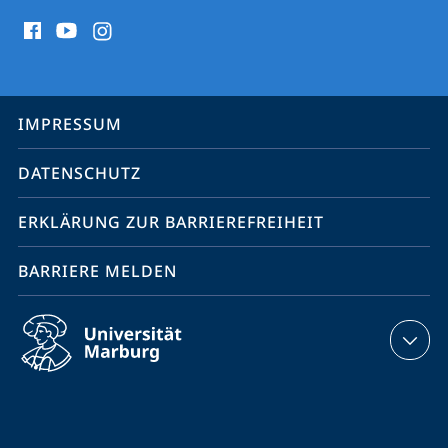
Social
Media
Kontakte
Service-
IMPRESSUM
Navigation
DATENSCHUTZ
ERKLÄRUNG ZUR BARRIEREFREIHEIT
BARRIERE MELDEN