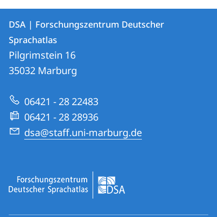
Kontakt
Kontaktinformationen
DSA | Forschungszentrum Deutscher
DSA
und
Sprachatlas
|
Informationen
Pilgrimstein 16
Forschungszentrum
35032
Marburg
zur
Deutscher
Website
Sprachatlas
06421 - 28 22483
06421 - 28 28936
dsa@staff.uni-marburg.de