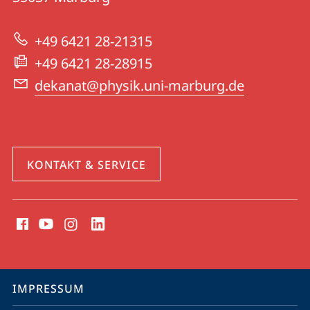
|
zur
Physik
+49 6421 28-21315
Website
+49 6421 28-28915
dekanat@physik.uni-marburg.de
KONTAKT & SERVICE
Social
Media
Kontakte
Service-
IMPRESSUM
Navigation