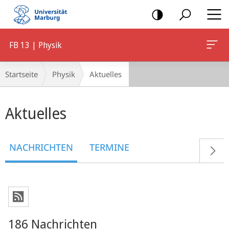
Mobile-
Navigation
FB 13 | Physik
Breadcrumb-
Startseite
Physik
Aktuelles
Navigation
Hauptinhalt
Aktuelles
NACHRICHTEN
TERMINE
186 Nachrichten