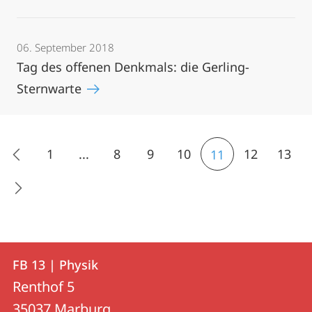
06. September 2018
Tag des offenen Denkmals: die Gerling-
Sternwarte
1
...
8
9
10
12
13
11
Kontakt
Kontaktinformationen
FB 13 | Physik
FB
und
Renthof 5
13
Informationen
35037
Marburg