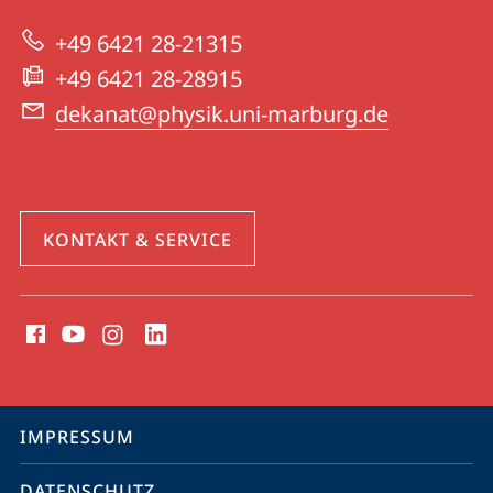
zur
Physik
+49 6421 28-21315
Website
+49 6421 28-28915
dekanat@physik.uni-marburg.de
KONTAKT & SERVICE
Social
Media
Kontakte
Service-
IMPRESSUM
Navigation
DATENSCHUTZ