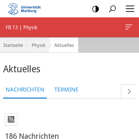
Mobile-
Navigation
FB 13 | Physik
Breadcrumb-
Startseite
Physik
Aktuelles
Navigation
Hauptinhalt
Aktuelles
NACHRICHTEN
TERMINE
186 Nachrichten