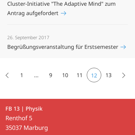
Cluster-Initiative "The Adaptive Mind" zum
Antrag aufgefordert
26. September 2017
Begrüßungsveranstaltung für Erstsemester
1
...
9
10
11
13
12
Kontakt
Kontaktinformationen
FB 13 | Physik
FB
und
Renthof 5
13
Informationen
35037
Marburg
|