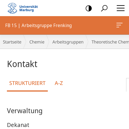
Mobile-
Navigation
FB 15 | Arbeitsgruppe Frenking
Breadcrumb-
Startseite
Chemie
Arbeitsgruppen
Theoretische Chem
Navigation
Kontakt
STRUKTURIERT
A-Z
Verwaltung
Dekanat