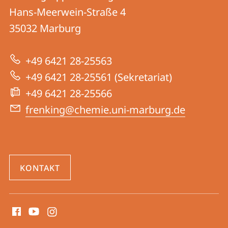
Arbeitsgruppe
und
Hans-Meerwein-Straße 4
Frenking
Informationen
35032
Marburg
zur
+49 6421 28-25563
Website
+49 6421 28-25561 (Sekretariat)
+49 6421 28-25566
frenking@chemie.uni-marburg.de
KONTAKT
Social
Media