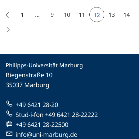
1
...
9
10
11
13
14
12
Kontakt
Kontaktinformationen
Philipps-Universität Marburg
Philipps-
und
Biegenstraße 10
Universität
Informationen
35037
Marburg
Marburg
zur
+49 6421 28-20
Website
Stud-i-fon +49 6421 28-22222
+49 6421 28-22500
info@uni-marburg.de