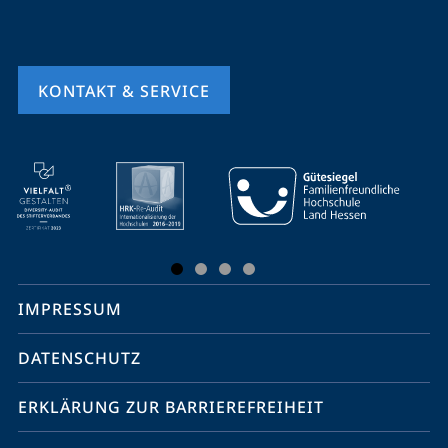
KONTAKT & SERVICE
Mobile-
Service-
Navigation
und
Social
IMPRESSUM
Media
Kontakte
DATENSCHUTZ
ERKLÄRUNG ZUR BARRIEREFREIHEIT