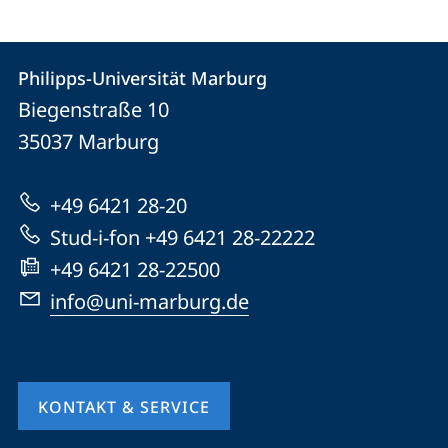
Kontakt
Kontaktinformationen
Philipps-Universität Marburg
Philipps-
und
Biegenstraße 10
Universität
Informationen
35037
Marburg
Marburg
zur
+49 6421 28-20
Website
Stud-i-fon +49 6421 28-22222
+49 6421 28-22500
info@uni-marburg.de
KONTAKT & SERVICE