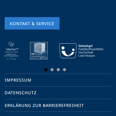
KONTAKT & SERVICE
Mobile-
Service-
Navigation
und
Social
IMPRESSUM
Media
Kontakte
DATENSCHUTZ
ERKLÄRUNG ZUR BARRIEREFREIHEIT