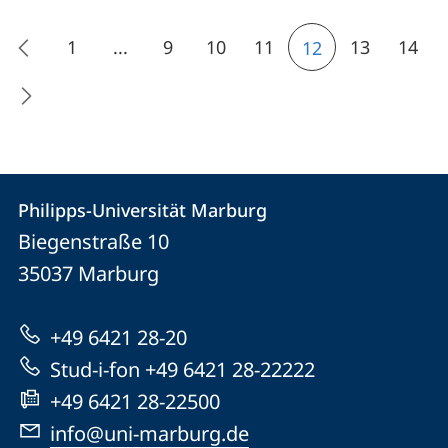
1
...
9
10
11
13
14
12
Kontakt
Kontaktinformationen
Philipps-Universität Marburg
Philipps-
und
Biegenstraße 10
Universität
Informationen
35037
Marburg
Marburg
zur
+49 6421 28-20
Website
Stud-i-fon +49 6421 28-22222
+49 6421 28-22500
info@uni-marburg.de