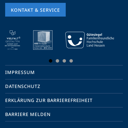
KONTAKT & SERVICE
Mobile-
Service-
Navigation
und
Social
IMPRESSUM
Media
Kontakte
DATENSCHUTZ
ERKLÄRUNG ZUR BARRIEREFREIHEIT
BARRIERE MELDEN