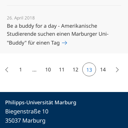
26. April 2018
Be a buddy for a day - Amerikanische
Studierende suchen einen Marburger Uni-
"Buddy" für einen Tag
1
...
10
11
12
14
13
Kontakt
Kontaktinformationen
Philipps-Universität Marburg
Philipps-
und
Biegenstraße 10
Universität
Informationen
35037
Marburg
Marburg