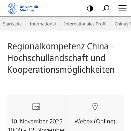
Mobile-
Navigation
Breadcrumb-
Startseite
International
Internationales Profil
China|
Navigation
Hauptinhalt
Regionalkompetenz China –
Hochschullandschaft und
Kooperationsmöglichkeiten
10. November 2025
Webex (Online)
10:00 – 12. November