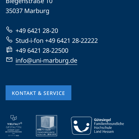
Biegenstraße 10
Universität
Informationen
35037
Marburg
Marburg
zur
+49 6421 28-20
Website
Stud-i-fon +49 6421 28-22222
+49 6421 28-22500
info@uni-marburg.de
KONTAKT & SERVICE
Mobile-
Service-
Navigation