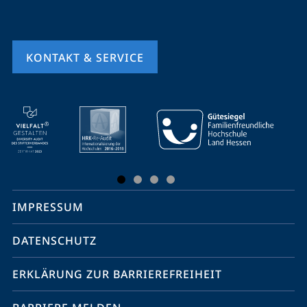
KONTAKT & SERVICE
Mobile-
Service-
Navigation
und
Social
IMPRESSUM
Media
Kontakte
DATENSCHUTZ
ERKLÄRUNG ZUR BARRIEREFREIHEIT