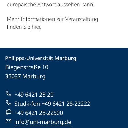
europäische Antwort aussehen kann.
Mehr Informationen zur Veranstaltung
finden Sie
hier
.
Kontakt
Kontaktinformationen
Philipps-Universität Marburg
Philipps-
und
Biegenstraße 10
Universität
Informationen
35037
Marburg
Marburg
zur
+49 6421 28-20
Website
Stud-i-fon +49 6421 28-22222
+49 6421 28-22500
info@uni-marburg.de