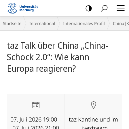
Mobile-
Navigation
Breadcrumb-
Startseite
International
Internationales Profil
China|
Navigation
Hauptinhalt
taz Talk über China „China-
Schock 2.0“: Wie kann
Europa reagieren?
07. Juli 2026 19:00 –
taz Kantine und im
07. Juli 2026 21:00
Livestream