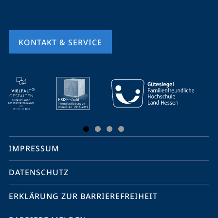
KONTAKT & SERVICE
Mobile-
Service-
Navigation
und
Social
IMPRESSUM
Media
Kontakte
DATENSCHUTZ
ERKLÄRUNG ZUR BARRIEREFREIHEIT