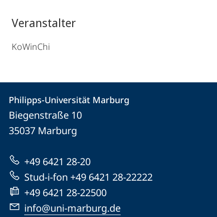
Veranstalter
KoWinChi
Kontakt
Kontaktinformationen
Philipps-Universität Marburg
Philipps-
und
Biegenstraße 10
Universität
Informationen
35037
Marburg
Marburg
zur
+49 6421 28-20
Website
Stud-i-fon +49 6421 28-22222
+49 6421 28-22500
info@uni-marburg.de