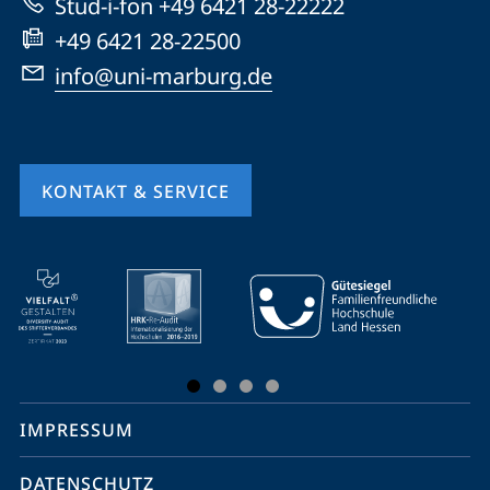
Stud-i-fon +49 6421 28-22222
+49 6421 28-22500
info@uni-marburg.de
KONTAKT & SERVICE
Mobile-
Service-
Navigation
und
Social
IMPRESSUM
Media
Kontakte
DATENSCHUTZ