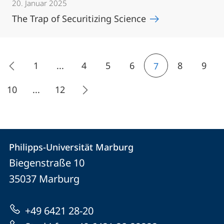
20. Januar 2025
The Trap of Securitizing Science
1
...
4
5
6
8
9
7
10
...
12
Kontakt
Kontaktinformationen
Philipps-Universität Marburg
Philipps-
und
Biegenstraße 10
Universität
Informationen
35037
Marburg
Marburg
zur
+49 6421 28-20
Website