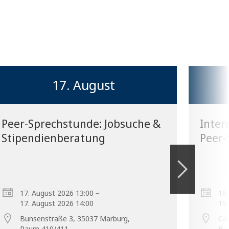
17. August
Peer-Sprechstunde: Jobsuche &
Inter
Stipendienberatung
Peer
–
17. August 2026 13:00
19.
17. August 2026 14:00
19.
Bunsenstraße 3, 35037 Marburg,
Cam
Raum 410/411
Bu