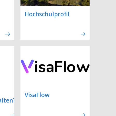
Hochschulprofil
VisaFlow
lten?