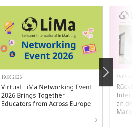
15.06.2
19.06.2026
Rückb
Virtual LiMa Networking Event
Inter
2026 Brings Together
an de
Educators from Across Europe
Marb