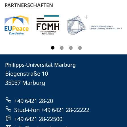
PARTNERSCHAFTEN
Kontakt
Kontaktinformationen
Philipps-Universität Marburg
Philipps-
und
Biegenstraße 10
Universität
Informationen
35037
Marburg
Marburg
zur
+49 6421 28-20
Website
Stud-i-fon +49 6421 28-22222
+49 6421 28-22500