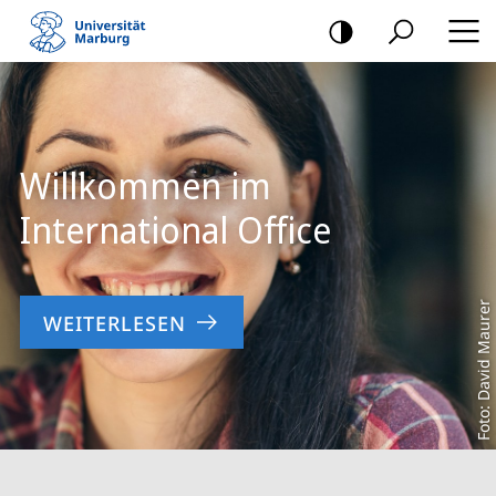
Mobile-
Navigation
Hauptinhalt
Willkommen im
International Office
Foto: David Maurer
WEITERLESEN