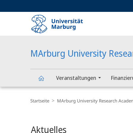
Service-
HIGH-CONTRAST VERSION
SUCHE UND SUCHERGEBNIS
Navigation
Haupt-
Navigation
MArburg University Rese
Veranstaltungen
Finanzie
MArburg
Breadcrumb-
Navigation
Startseite
MArburg University Research Acade
University
Hauptinhalt
Research
Aktuelles