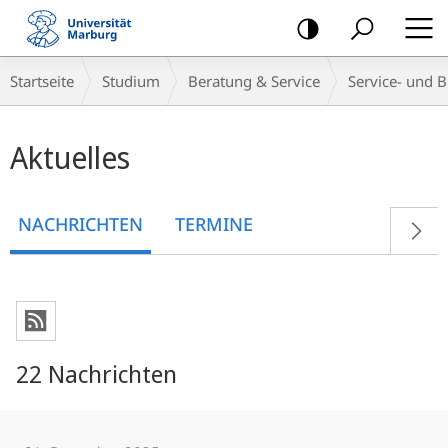
Mobile-
Navigation
Breadcrumb-
Startseite
Studium
Beratung & Service
Service- und B
Navigation
Hauptinhalt
Aktuelles
NACHRICHTEN
TERMINE
22 Nachrichten