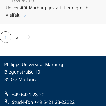
17. Februar 2023
Universität Marburg gestaltet erfolgreich
Vielfalt
2
1
Kontakt
Kontaktinformationen
Philipps-Universität Marburg
Philipps-
und
Biegenstraße 10
Universität
Informationen
35037
Marburg
Marburg
zur
+49 6421 28-20
Website
Stud-i-fon +49 6421 28-22222