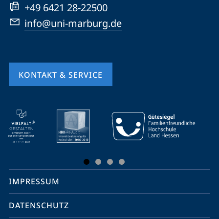
+49 6421 28-22500
info@uni-marburg.de
KONTAKT & SERVICE
Mobile-
Service-
Navigation
und
Social
IMPRESSUM
Media
Kontakte
DATENSCHUTZ