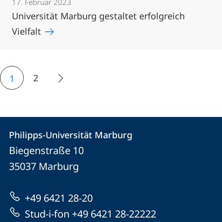
17. Februar 2023
Universität Marburg gestaltet erfolgreich
Vielfalt
2
1
Kontakt
Kontaktinformationen
Philipps-Universität Marburg
Philipps-
und
Biegenstraße 10
Universität
Informationen
35037
Marburg
Marburg
zur
+49 6421 28-20
Website
Stud-i-fon +49 6421 28-22222