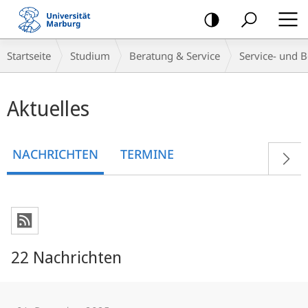
Mobile-
Navigation
Breadcrumb-
Startseite
Studium
Beratung & Service
Service- und B
Navigation
Hauptinhalt
Aktuelles
NACHRICHTEN
TERMINE
22 Nachrichten