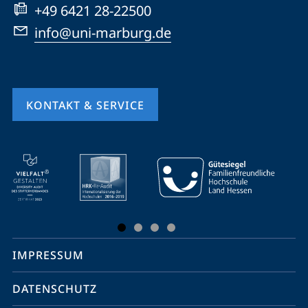
+49 6421 28-22500
info@uni-marburg.de
KONTAKT & SERVICE
Mobile-
Service-
Navigation
und
Social
IMPRESSUM
Media
Kontakte
DATENSCHUTZ