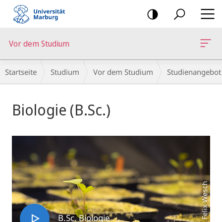
Mobile-
Navigation
Vor dem Studium
Breadcrumb-
Startseite
Studium
Vor dem Studium
Studienangebot
Navigation
Hauptinhalt
Biologie (B.Sc.)
Foto: Felix Wesch
B.Sc. Biologie