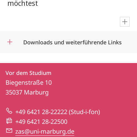
möchtest
en
Downloads und weiterführende Links
Kontakt
Kontaktinformationen
Vor dem Studium
Vor
und
Biegenstraße 10
dem
Informationen
35037
Marburg
Studium
zur
+49 6421 28-22222 (Stud-i-fon)
Website
+49 6421 28-22500
zas@uni-marburg.de