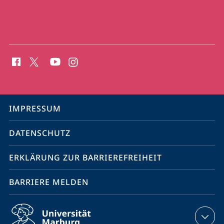
Social
Media
Kontakte
Service-
IMPRESSUM
Navigation
DATENSCHUTZ
ERKLÄRUNG ZUR BARRIEREFREIHEIT
BARRIERE MELDEN