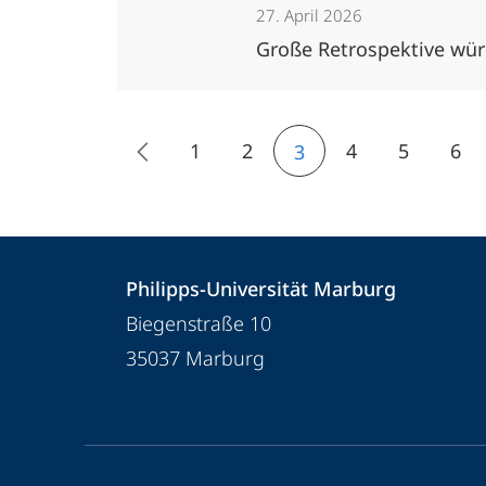
27. April 2026
Große Retrospektive würd
1
2
4
5
6
3
Kontakt
Kontaktinformationen
Philipps-Universität Marburg
und
Philipps-
Biegenstraße 10
Informationen
Universität
35037
Marburg
Marburg
zur
Website
Service-