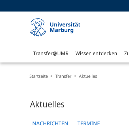
Service-
HIGH-CONTRAST VERSION
SUCHE UND SUCHERGEBNIS
Navigation
Haupt-
Navigation
Transfer@UMR
Wissen entdecken
Z
Philipps-
Universität
Breadcrumb-
Navigation
Startseite
Transfer
Aktuelles
Marburg
Hauptinhalt
Aktuelles
NACHRICHTEN
TERMINE