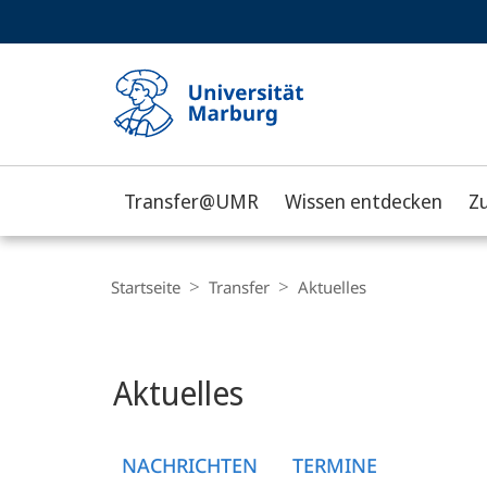
Service-
HIGH-CONTRAST VERSION
SUCHE UND SUCHERGEBNIS
Navigation
Haupt-
Navigation
Transfer@UMR
Wissen entdecken
Z
Philipps-
Universität
Breadcrumb-
Navigation
Startseite
Transfer
Aktuelles
Marburg
Hauptinhalt
Aktuelles
NACHRICHTEN
TERMINE