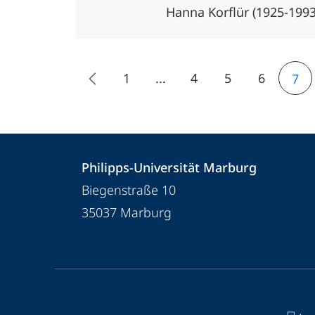
Hanna Korflür (1925-1993
1
...
4
5
6
7
Kontakt
Kontaktinformationen
Philipps-Universität Marburg
und
Philipps-
Biegenstraße 10
Informationen
Universität
35037
Marburg
Marburg
zur
Website
Service-