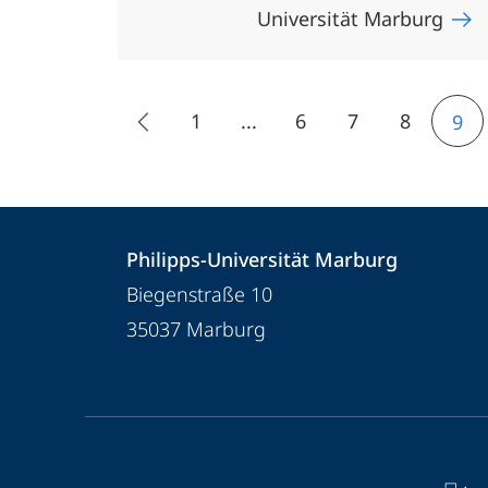
Universität Marburg
1
...
6
7
8
9
Kontakt
Kontaktinformationen
Philipps-Universität Marburg
und
Philipps-
Biegenstraße 10
Informationen
Universität
35037
Marburg
Marburg
zur
Website
Service-