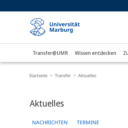
Service-
HIGH-CONTRAST VERSION
SUCHE UND SUCHERGEBNIS
Navigation
Haupt-
Navigation
Transfer@UMR
Wissen entdecken
Z
Philipps-
Universität
Breadcrumb-
Navigation
Startseite
Transfer
Aktuelles
Marburg
Hauptinhalt
Aktuelles
NACHRICHTEN
TERMINE