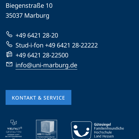
Philipps-
und
Biegenstraße 10
Universität
Informationen
35037
Marburg
Marburg
zur
+49 6421 28-20
Website
Stud-i-fon +49 6421 28-22222
+49 6421 28-22500
info@uni-marburg.de
KONTAKT & SERVICE
Mobile-
Service-