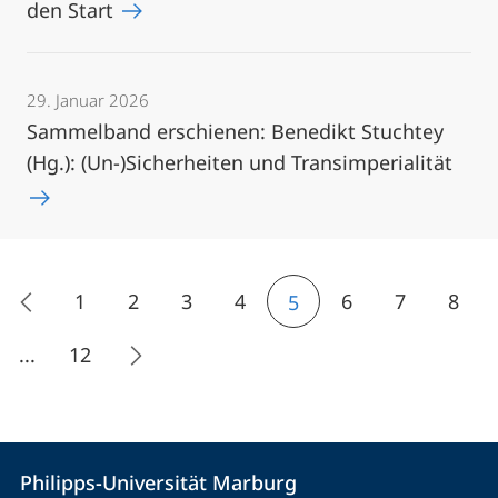
den Start
29. Januar 2026
Sammelband erschienen: Benedikt Stuchtey
(Hg.): (Un-)Sicherheiten und Transimperialität
1
2
3
4
6
7
8
5
...
12
Kontakt
Kontaktinformationen
Philipps-Universität Marburg