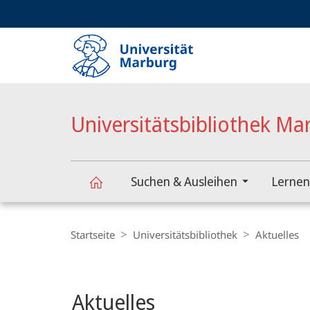
Service-
HIGH-CONTRAST VERSION
SUCHE UND SUCHERGEBNIS
Navigation
Haupt-
Navigation
Universitätsbibliothek Ma
Suchen & Ausleihen
Lernen
Universitätsbibliothek
Breadcrumb-
Navigation
Startseite
Universitätsbibliothek
Aktuelles
Marburg
Hauptinhalt
Aktuelles