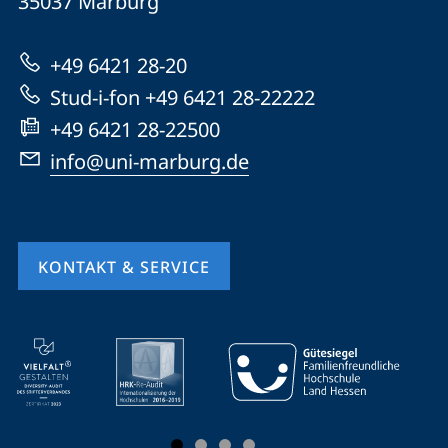
Informationen
35037
Marburg
Marburg
zur
+49 6421 28-20
Website
Stud-i-fon +49 6421 28-22222
+49 6421 28-22500
info@uni-marburg.de
KONTAKT & SERVICE
Mobile-
Service-
Navigation
und