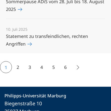
Sommerpause ADiS vom 28. Juli bis 18. August
2025
10. Juli 2025
Statement zu transfeindlichen, rechten
Angriffen
2
3
4
5
6
1
Kontakt
Kontaktinformationen
Philipps-Universität Marburg
Philipps-
und
Biegenstraße 10
Universität