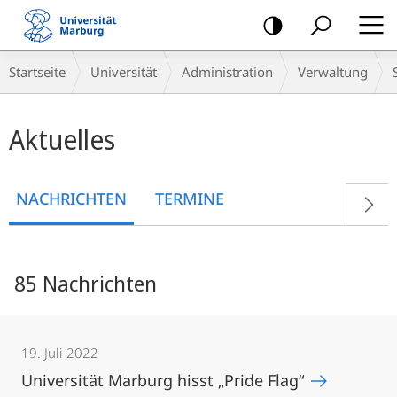
Mobile-
Navigation
Breadcrumb-
Startseite
Universität
Administration
Verwaltung
Navigation
Hauptinhalt
Aktuelles
NACHRICHTEN
TERMINE
85 Nachrichten
19. Juli 2022
Universität Marburg hisst „Pride Flag“