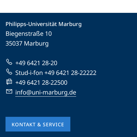
Kontakt
Kontaktinformationen
Philipps-Universität Marburg
Philipps-
und
Biegenstraße 10
Universität
Informationen
35037
Marburg
Marburg
zur
+49 6421 28-20
Website
Stud-i-fon +49 6421 28-22222
+49 6421 28-22500
info@uni-marburg.de
KONTAKT & SERVICE