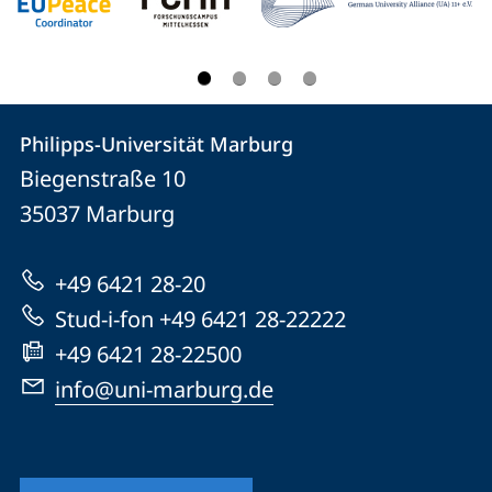
Kontakt
Kontaktinformationen
Philipps-Universität Marburg
Philipps-
und
Biegenstraße 10
Universität
Informationen
35037
Marburg
Marburg
zur
+49 6421 28-20
Website
Stud-i-fon +49 6421 28-22222
+49 6421 28-22500
info@uni-marburg.de