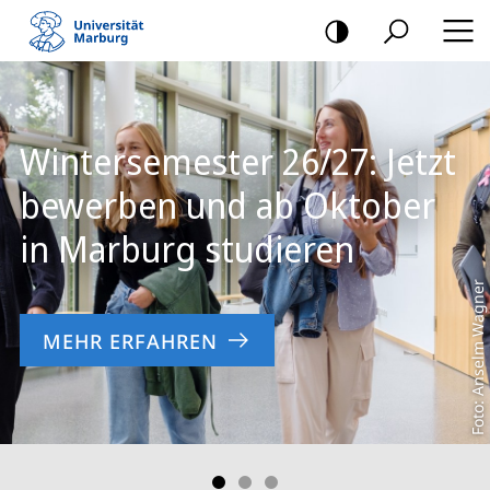
Mobile-
Navigation
Hauptinhalt
Wintersemester 26/27: Jetzt
bewerben und ab Oktober
in Marburg studieren
Foto: Anselm Wagner
MEHR ERFAHREN