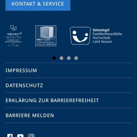
KONTAKT & SERVICE
Mobile-
Service-
Navigation
und
Social
IMPRESSUM
Media
Kontakte
DATENSCHUTZ
ERKLÄRUNG ZUR BARRIEREFREIHEIT
BARRIERE MELDEN