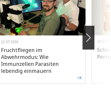
20.07.2
22.07.2026
Schl
Fruchtfliegen im
Persp
Abwehrmodus: Wie
Immunzellen Parasiten
lebendig einmauern