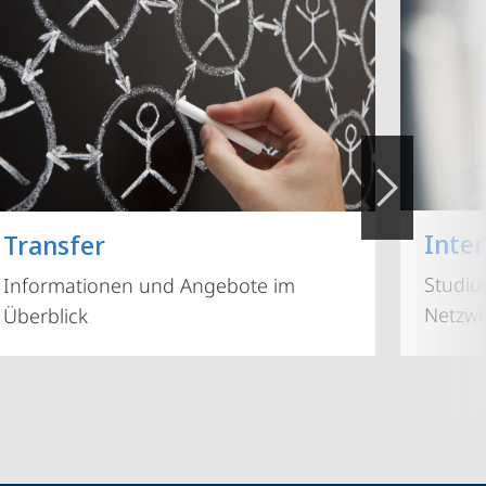
Inte
Transfer
Studiu
Informationen und Angebote im
Netzwe
Überblick