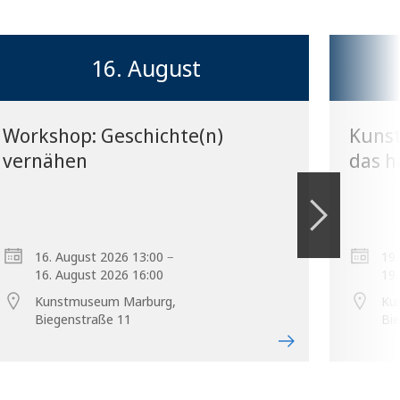
16. August
Workshop: Geschichte(n)
Kunst
vernähen
das h
–
16. August 2026 13:00
19.
16. August 2026 16:00
19.
Kunstmuseum Marburg,
Ku
Biegenstraße 11
Bi