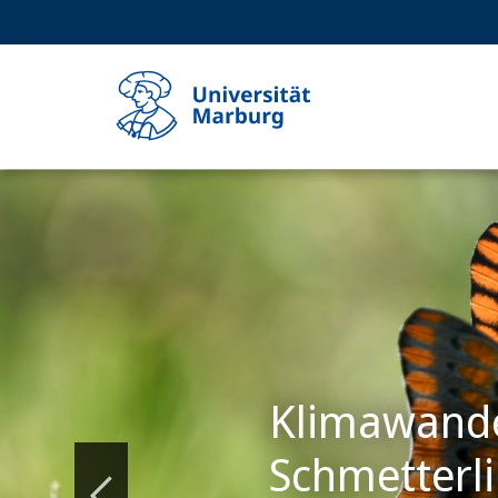
Service-
HIGH-CONTRAST VERSION
SUCHE UND SUCHERGEBNIS
Navigation
Haupt-
Navigation
Hauptinhalt
Philipps-
Universität
Marburg
Klimawandel
Schmetterl