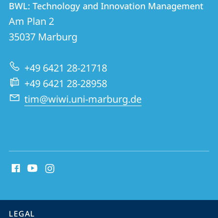
BWL: Technology and Innovation Management
details
Am Plan 2
BWL:
35037
Marburg
Technology
and
+49 6421 28-21718
Innovation
+49 6421 28-28958
Management
tim@wiwi.uni-marburg.de
social
media
contact
information
service
LEGAL