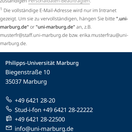
zuständigen
Personaldaten-Beauftragten
.
1
Die vollständige E-Mail-Adresse wird nur im Intranet
gezeigt. Um sie zu vervollständigen, hängen Sie bitte
".uni-
marburg.de"
or
"uni-marburg.de"
an, z.B.
musterfr@staff.uni-marburg.de bzw. erika.musterfrau@uni-
marburg.de.
Kontakt
Kontaktinformationen
Philipps-Universität Marburg
Philipps-
und
Biegenstraße 10
Universität
Informationen
35037
Marburg
Marburg
zur
+49 6421 28-20
Website
Stud-i-fon +49 6421 28-22222
+49 6421 28-22500
info@uni-marburg.de