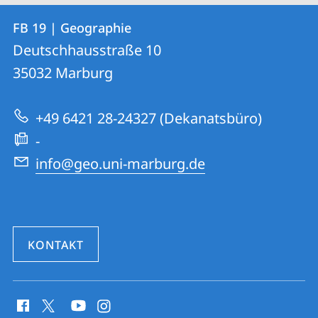
Kontakt
Kontaktinformationen
FB 19 | Geographie
FB
und
Deutschhausstraße 10
19
Informationen
35032
Marburg
|
zur
Geographie
+49 6421 28-24327 (Dekanatsbüro)
Website
-
info@geo.uni-marburg.de
KONTAKT
Social
Media