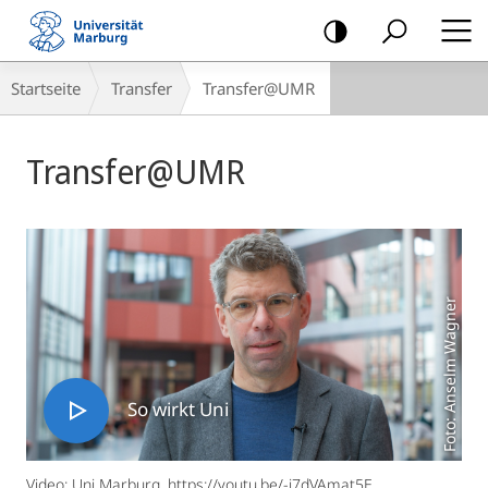
Mobile-
Navigation
Breadcrumb-
Startseite
Transfer
Transfer@UMR
Navigation
Hauptinhalt
Transfer@UMR
Foto: Anselm Wagner
So wirkt Uni
Video: Uni Marburg, https://youtu.be/-j7dVAmat5E