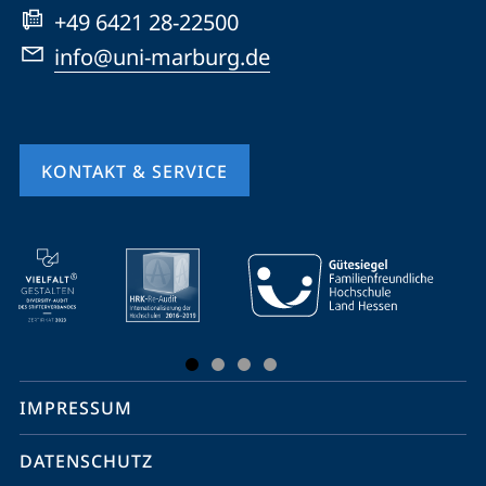
+49 6421 28-22500
info@uni-marburg.de
KONTAKT & SERVICE
Mobile-
Service-
Navigation
und
Social
IMPRESSUM
Media
Kontakte
DATENSCHUTZ