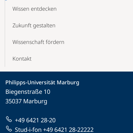
Wissen entdecken
Zukunft gestalten
Wissenschaft fördern
Kontakt
Kontakt
Kontaktinformationen
Philipps-Universität Marburg
Philipps-
und
Biegenstraße 10
Universität
Informationen
35037
Marburg
Marburg
zur
+49 6421 28-20
Website
Stud-i-fon +49 6421 28-22222