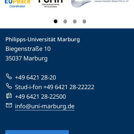
Kontakt
Kontaktinformationen
Philipps-Universität Marburg
Philipps-
und
Biegenstraße 10
Universität
Informationen
35037
Marburg
Marburg
zur
+49 6421 28-20
Website
Stud-i-fon +49 6421 28-22222
+49 6421 28-22500
info@uni-marburg.de