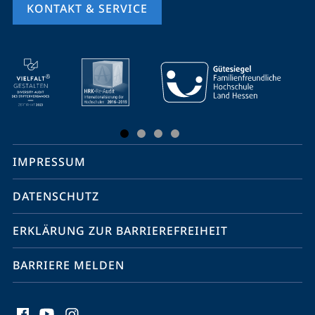
KONTAKT & SERVICE
Mobile-
Service-
Navigation
und
Social
IMPRESSUM
Media
Kontakte
DATENSCHUTZ
ERKLÄRUNG ZUR BARRIEREFREIHEIT
BARRIERE MELDEN