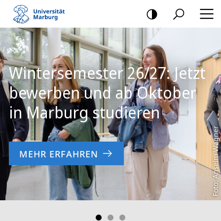
Mobile-
Navigation
Hauptinhalt
Wintersemester 26/27: Jetzt
bewerben und ab Oktober
in Marburg studieren
Foto: Anselm Wagner
MEHR ERFAHREN