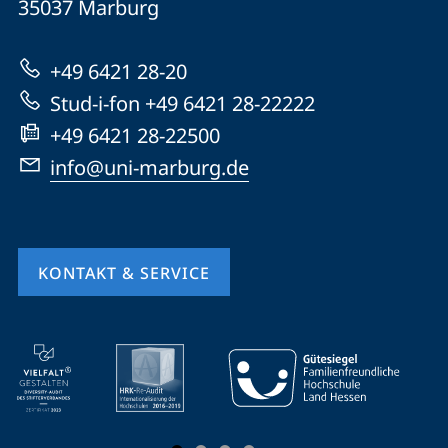
Informationen
35037
Marburg
Marburg
zur
+49 6421 28-20
Website
Stud-i-fon +49 6421 28-22222
+49 6421 28-22500
info@uni-marburg.de
KONTAKT & SERVICE
Mobile-
Service-
Navigation
und