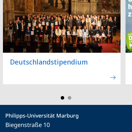
Deutschland­stipendium
Kontakt
Kontaktinformationen
Philipps-Universität Marburg
Philipps-
und
Biegenstraße 10
Universität