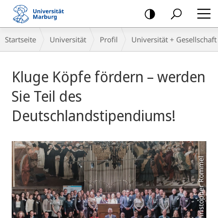
Mobile-
Navigation
Breadcrumb-
Startseite
Universität
Profil
Universität + Gesellschaft
Navigation
Hauptinhalt
Kluge Köpfe fördern – werden
Sie Teil des
Deutschlandstipendiums!
Foto: Christopher Rommel