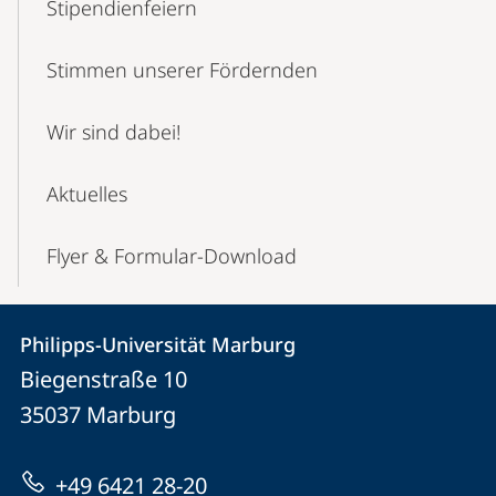
Stipendienfeiern
Stimmen unserer Fördernden
Wir sind dabei!
Aktuelles
Flyer & Formular-Download
Kontakt
Kontaktinformationen
Philipps-Universität Marburg
Philipps-
und
Biegenstraße 10
Universität
Informationen
35037
Marburg
Marburg
zur
+49 6421 28-20