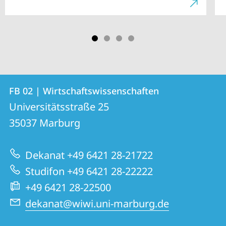
Kontakt
Kontaktinformationen
FB 02 | Wirtschaftswissenschaften
FB
und
Universitätsstraße 25
02
Informationen
35037
Marburg
|
zur
Wirtschaftswissenschaften
Dekanat +49 6421 28-21722
Website
Studifon +49 6421 28-22222
+49 6421 28-22500
dekanat@wiwi.uni-marburg.de