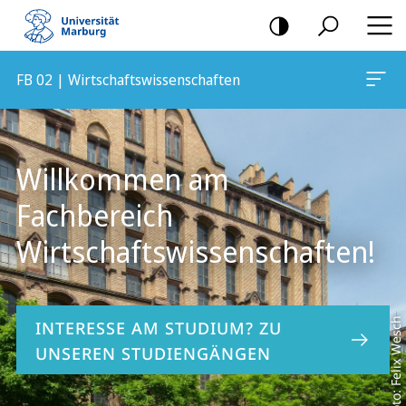
Mobile-
Navigation
FB 02 | Wirtschaftswissenschaften
Hauptinhalt
Willkommen am
Fachbereich
Wirtschaftswissenschaften!
Foto: Felix Wesch
INTERESSE AM STUDIUM? ZU
UNSEREN STUDIENGÄNGEN