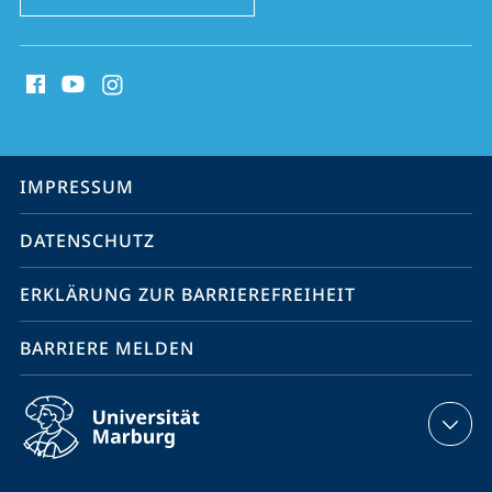
Social
Media
Kontakte
Service-
IMPRESSUM
Navigation
DATENSCHUTZ
ERKLÄRUNG ZUR BARRIEREFREIHEIT
BARRIERE MELDEN