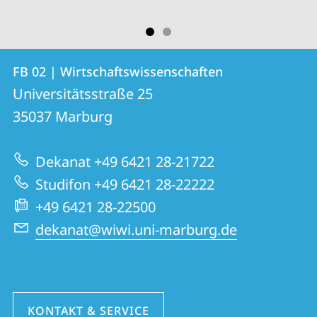
Kontakt
Kontaktinformationen
FB 02 | Wirtschaftswissenschaften
FB
und
Universitätsstraße 25
02
Informationen
35037
Marburg
|
zur
Wirtschaftswissenschaften
Dekanat +49 6421 28-21722
Website
Studifon +49 6421 28-22222
+49 6421 28-22500
dekanat@wiwi.uni-marburg.de
KONTAKT & SERVICE