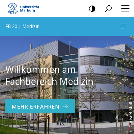
Mobile-
Navigation
FB 20 | Medizin
Hauptinhalt
Willkommen am
Fachbereich Medizin
Foto: Christel Müller
MEHR ERFAHREN