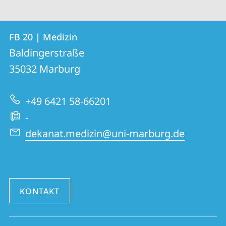
Kontakt
Kontaktinformationen
FB 20 | Medizin
FB
und
Baldingerstraße
20
Informationen
35032
Marburg
|
zur
Medizin
+49 6421 58-66201
Website
-
dekanat.medizin@uni-marburg.de
KONTAKT
Social