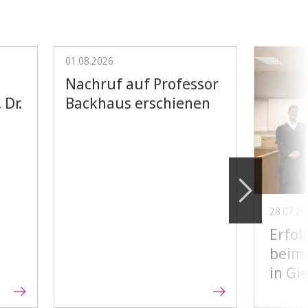
01.08.2026
Nachruf auf Professor
 Dr.
Backhaus erschienen
28.07.20
Erfol
beim 
in Gi