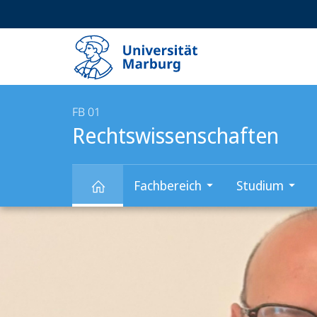
Service-
HIGH-CONTRAST VERSION
SUCHE UND SUCHERGEBNIS
Navigation
Haupt-
Navigation
FB 01
Rechtswissenschaften
Fachbereich
Studium
Hauptinhalt
Rechtswissenschaften