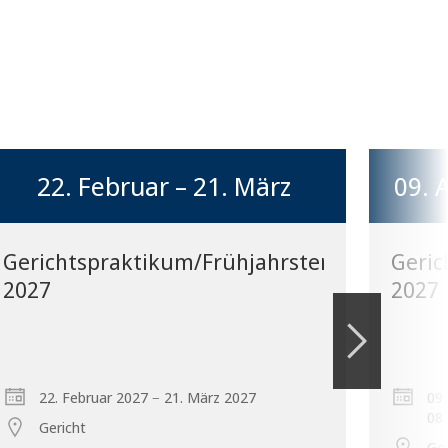
22. Februar – 21. März
09. 
Gerichtspraktikum/Frühjahrstermin
Geric
2027
2027
–
22. Februar 2027
21. März 2027
09
08
Gericht
Ger