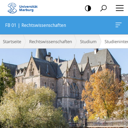
Mobile-
Navigation
FB 01 | Rechtswissenschaften
Hauptinhalt
Breadcrumb-
Startseite
Rechtswissenschaften
Studium
Studieninte
Navigation
Foto: Sebastian Ringleb