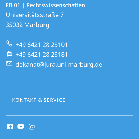
Kontakt
Kontaktinformationen
FB 01 | Rechtswissenschaften
FB
und
Universitätsstraße 7
01
Informationen
35032
Marburg
|
zur
Rechtswissenschaften
+49 6421 28 23101
Website
+49 6421 28 23181
dekanat@jura.uni-marburg.de
KONTAKT & SERVICE
Social
Media