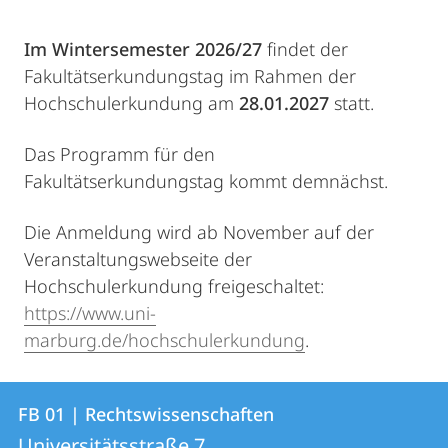
Im Wintersemester 2026/27
findet der
Fakultätserkundungstag im Rahmen der
Hochschulerkundung am
28.01.2027
statt.
Das Programm für den
Fakultätserkundungstag kommt demnächst.
Die Anmeldung wird ab November auf der
Veranstaltungswebseite der
Hochschulerkundung freigeschaltet:
https://www.uni-
marburg.de/hochschulerkundung
.
Kontakt
Kontaktinformationen
FB 01 | Rechtswissenschaften
FB
und
Universitätsstraße 7