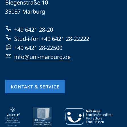
und
Biegenstraße 10
Universität
Informationen
35037
Marburg
Marburg
zur
+49 6421 28-20
Website
Stud-i-fon +49 6421 28-22222
+49 6421 28-22500
info@uni-marburg.de
KONTAKT & SERVICE
Mobile-
Service-
Navigation