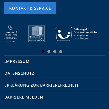
KONTAKT & SERVICE
Mobile-
Service-
Navigation
und
Social
IMPRESSUM
Media
Kontakte
DATENSCHUTZ
ERKLÄRUNG ZUR BARRIEREFREIHEIT
BARRIERE MELDEN