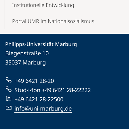
Institutionelle Entwicklung
Portal UMR im Nationalsozialismus
Kontakt
Kontaktinformationen
Philipps-Universität Marburg
Philipps-
und
Biegenstraße 10
Universität
Informationen
35037
Marburg
Marburg
zur
+49 6421 28-20
Website
Stud-i-fon +49 6421 28-22222
+49 6421 28-22500
info@uni-marburg.de