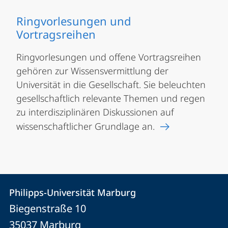
Ringvorlesungen und
Vortragsreihen
Ringvorlesungen und offene Vortragsreihen
gehören zur Wissensvermittlung der
Universität in die Gesellschaft. Sie beleuchten
gesellschaftlich relevante Themen und regen
zu interdisziplinären Diskussionen auf
wissenschaftlicher Grundlage an.
Kontakt
Kontaktinformationen
Philipps-Universität Marburg
Philipps-
und
Biegenstraße 10
Universität
Informationen
35037
Marburg