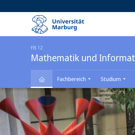
Service-
HIGH-CONTRAST VERSION
SUCHE UND SUCHERGEBNIS
Navigation
Haupt-
Navigation
FB 12
Mathematik und Informat
Fachbereich
Studium
Hauptinhalt
Mathematik
und
Informatik