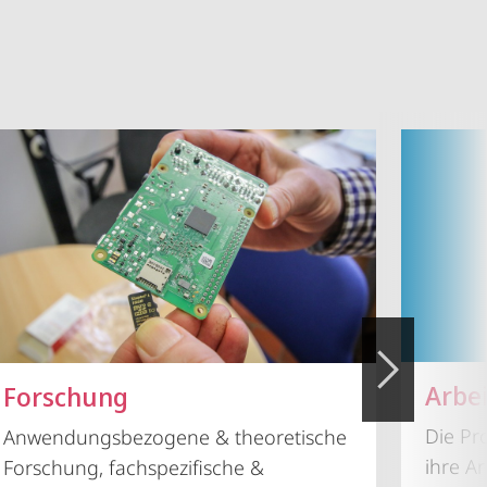
Arbe
Forschung
Die Pr
Anwendungsbezogene & theoretische
ihre A
Forschung, fachspezifische &