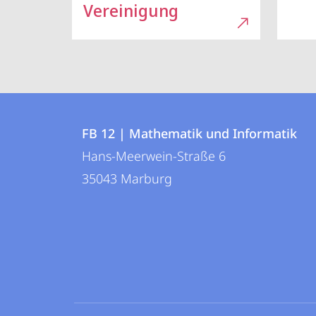
Vereinigung
Kontakt
Kontaktinformationen
und
FB 12 | Mathematik und Informatik
FB
Hans-Meerwein-Straße 6
Informationen
12
35043
Marburg
zur
|
Mathematik
Website
und
Informatik
Social